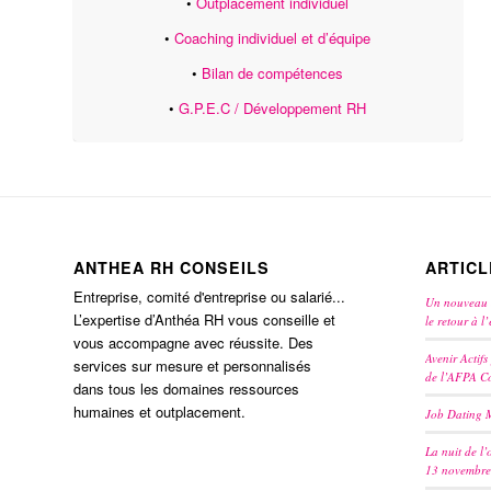
•
Outplacement individuel
•
Coaching individuel et d’équipe
•
Bilan de compétences
•
G.P.E.C / Développement RH
ANTHEA RH CONSEILS
ARTIC
Entreprise, comité d'entreprise ou salarié...
Un nouveau J
L’expertise d’Anthéa RH vous conseille et
le retour à l
vous accompagne avec réussite. Des
Avenir Actifs
services sur mesure et personnalisés
de l’AFPA Co
dans tous les domaines ressources
humaines et outplacement.
Job Dating Mu
La nuit de l’
13 novembre 