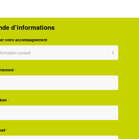
de d’informations
ner votre accompagnement
artement
*
 Nom
*
ail
*