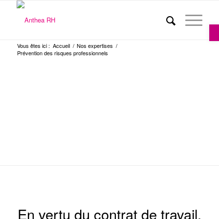
Ou
Vous êtes ici :
Accueil
/
Nos expertises
/
Prévention des risques professionnels
PRÉVENTION DES
RISQUES
PROFESSIONNELS
En vertu du contrat de travail,