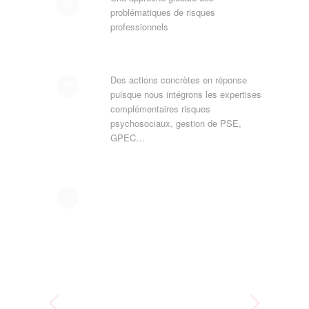
problématiques de risques
professionnels
Des actions concrètes en réponse
puisque nous intégrons les expertises
complémentaires risques
psychosociaux, gestion de PSE,
GPEC…
« Cette obligation était l’occasion de
Suivant
faire un point sur nos pratiques RH