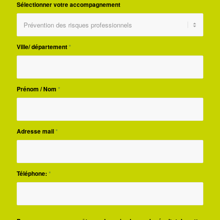
Sélectionner votre accompagnement
Ville/ département
*
Prénom / Nom
*
Adresse mail
*
Téléphone:
*