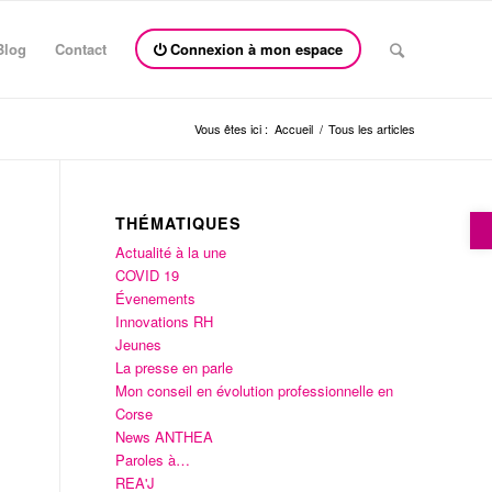
Blog
Contact
Connexion à mon espace
Vous êtes ici :
Accueil
/
Tous les articles
Ou
THÉMATIQUES
Actualité à la une
COVID 19
Évenements
Innovations RH
Jeunes
La presse en parle
Mon conseil en évolution professionnelle en
Corse
News ANTHEA
Paroles à…
REA'J