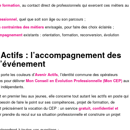
de formation
, au contact direct de professionnels qui exercent ces métiers au
fessionnel
, quel que soit son âge ou son parcours ;
s contraintes des métiers
envisagés, pour faire des choix éclairés ;
compagnement
existants : orientation, formation, reconversion, évolution
Actifs : l’accompagnement des
 l’événement
porte les couleurs d’
Avenir Actifs
, l’identité commune des opérateurs
s pour délivrer
Mon Conseil en Évolution Professionnelle (Mon CEP)
aux
s indépendants.
t en premier lieu aux jeunes, elle concerne tout autant les actifs en poste qui
 besoin de faire le point sur ses compétences, projet de formation, de
est précisément la vocation du CEP : un service
gratuit, confidentiel et
ur prendre du recul sur sa situation professionnelle et construire un projet
 répondront à toutes vos questions :