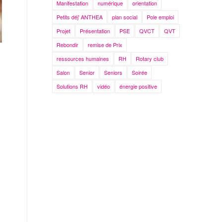
Manifestation
numérique
orientation
Petits déj' ANTHEA
plan social
Pole emploi
Projet
Présentation
PSE
QVCT
QVT
Rebondir
remise de Prix
ressources humaines
RH
Rotary club
Salon
Senior
Seniors
Soirée
Solutions RH
vidéo
énergie positive