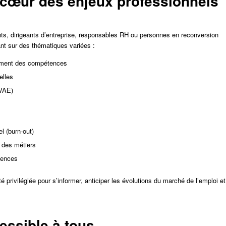
cœur des enjeux professionnels
ts, dirigeants d’entreprise, responsables RH ou personnes en reconversion
tant sur des thématiques variées :
pement des compétences
elles
(VAE)
l (burn-out)
n des métiers
tences
 privilégiée pour s’informer, anticiper les évolutions du marché de l’emploi et
.
ssible à tous