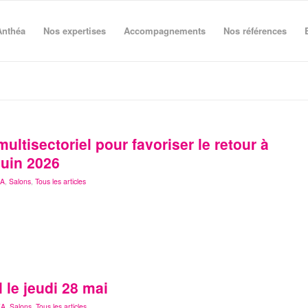
Anthéa
Nos expertises
Accompagnements
Nos références
ltisectoriel pour favoriser le retour à
 juin 2026
EA
,
Salons
,
Tous les articles
 le jeudi 28 mai
EA
,
Salons
,
Tous les articles