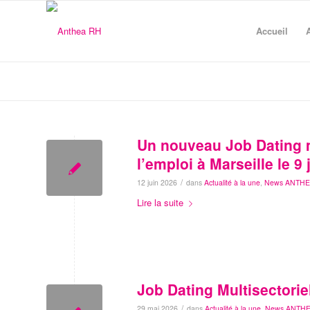
Accueil
Un nouveau Job Dating mu
l’emploi à Marseille le 9
/
12 juin 2026
dans
Actualité à la une
,
News ANTH
Lire la suite
Job Dating Multisectoriel
/
29 mai 2026
dans
Actualité à la une
,
News ANTH