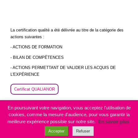
La certification qualité a été délivrée au titre de la catégorie des
actions suivantes :
- ACTIONS DE FORMATION
- BILAN DE COMPÉTENCES
- ACTIONS PERMETTANT DE VALIDER LES ACQUIS DE
L'EXPÉRIENCE
Certificat QUALIANOR
En poursuivant votre navigation, vous acceptez l'utilisation de
cookies, comme la mesure d'audience, pour vous garantir la
meilleure expérience possible sur notre site.
En savoir plus
Accepter
Refuser
© Copyright -
Anthea RH
-
Enfold WordPress Theme by Kriesi